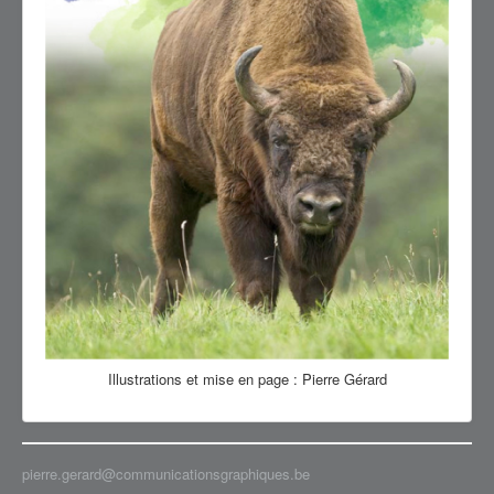
#60d495
#c57e58
#f6cf00
#e2dbb5
#a89064
#601e0c
#d59c3a
#7d8ca6
#9aa73b
#1c78c1
#be3938
#be3938
#ae8020
#a36c05
#3472bf
#7c513b
#06d144
#10c51d
#4125ab
Illustrations et mise en page : Pierre Gérard
#235b72
cc1e78
pierre.gerard@communicationsgraphiques.be