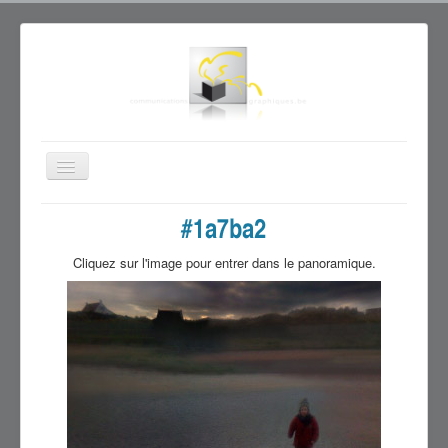
Basculer
la
navigation
Accueil
#0078FF
#FF0000
#12DF47
Cliquez sur l'image pour entrer dans le panoramique.
#F0FF00
#e2735f
#b8d2eb
#1ec0f2
#b31902
#1a7ba2
#e9cd84
#ebda2b
#9d9c0e
#f09043