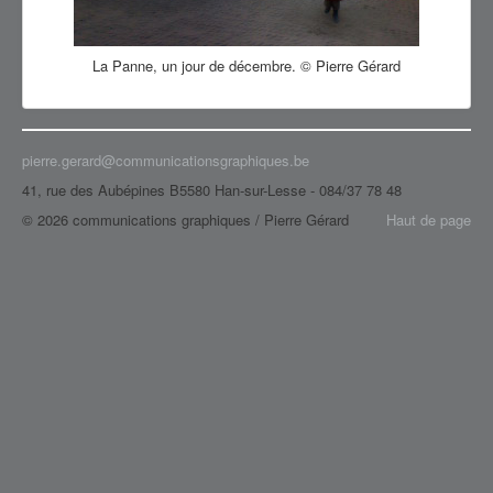
#60d495
#c57e58
#f6cf00
La Panne, un jour de décembre. © Pierre Gérard
#e2dbb5
#a89064
#601e0c
#d59c3a
#7d8ca6
pierre.gerard@communicationsgraphiques.be
#9aa73b
41, rue des Aubépines B5580 Han-sur-Lesse - 084/37 78 48
#1c78c1
#be3938
© 2026 communications graphiques / Pierre Gérard
Haut de page
#be3938
#ae8020
#a36c05
#3472bf
#7c513b
#06d144
#10c51d
#4125ab
#235b72
cc1e78